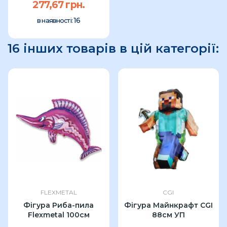
277,67 грн.
16
в наявності:
16 інших товарів в цій категорії:
FLEXMETAL
CGI
Фігура Риба-пила
Фігура Майнкрафт CGI
Flexmetal 100см
88см УП