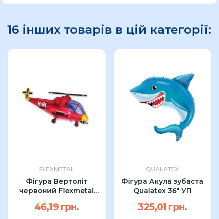
16 інших товарів в цій категорії:
FLEXMETAL
QUALATEX
Фігура Вертоліт
Фігура Акула зубаста
червоний Flexmetal
Qualatex 36" УП
96см
46,19 грн.
325,01 грн.