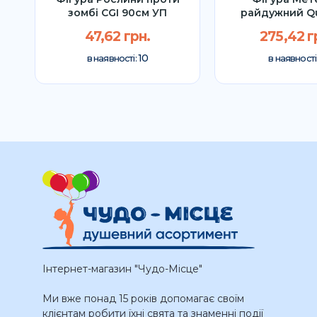
зомбі CGI 90см УП
райдужний Qu
112см У
47,62 грн.
275,42 г
10
в наявності:
в наявності
Інтернет-магазин "Чудо-Місце"
Ми вже понад 15 років допомагає своїм
клієнтам робити їхні свята та знаменні події