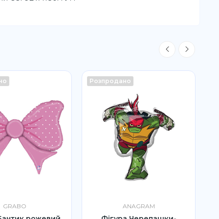
но
Розпродано
GRABO
ANAGRAM
Бантик рожевий
Фігура Черепашки-