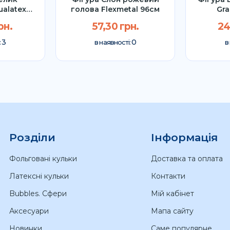
alatex
голова Flexmetal 96см
Gra
П
рн.
57,30 грн.
24
3
0
:
в наявності:
в
Розділи
Інформація
Фольговані кульки
Доставка та оплата
Латексні кульки
Контакти
Bubbles. Сфери
Мій кабінет
Аксесуари
Мапа сайту
Новинки
Саме популярне