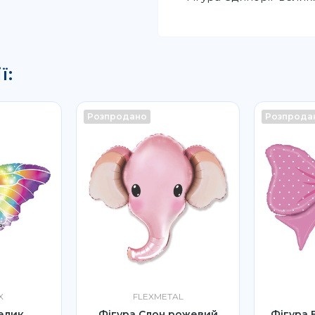
ї:
Розпродано
Розпрода
X
FLEXMETAL
елик
Фігура Слон рожевий
Фігура 