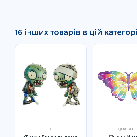
16 інших товарів в цій категорі
CGI
QUALATE
ий
Фігура Рослини проти
Фігура Мет