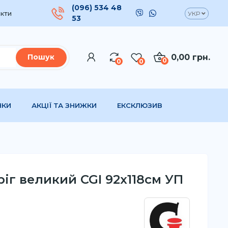
(096) 534 48
кти
УКР
53
0,00 грн.
Пошук
0
0
0
НКИ
АКЦІЇ ТА ЗНИЖКИ
ЕКСКЛЮЗИВ
іг великий CGI 92x118см УП