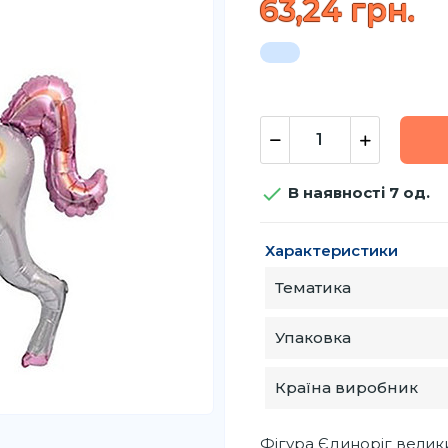
63,24 грн.

В наявності 7 од.
Характеристики
Тематика
Упаковка
Країна виробник
Фігура Єдиноріг велики