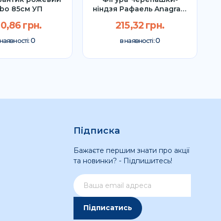
bo 85см УП
ніндзя Рафаель Anagram
73х86см УП
0,86 грн.
215,32 грн.
0
0
 наявності:
в наявності:
Підписка
Бажаєте першим знати про акції
та новинки? - Підпишитесь!
Підписатись