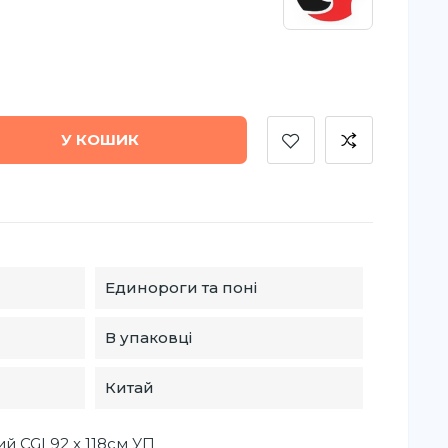
У КОШИК
Единороги та поні
В упаковці
Китай
й CGI 92 x 118см УП