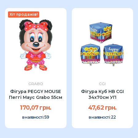
Хіт продажів!
GRABO
CGI
Фігура PEGGY MOUSE
Фігура Куб HB CGI
Пеггі Маус Grabo 55см
34x70см УП
170,07 грн.
47,62 грн.
59
22
в наявності:
в наявності: