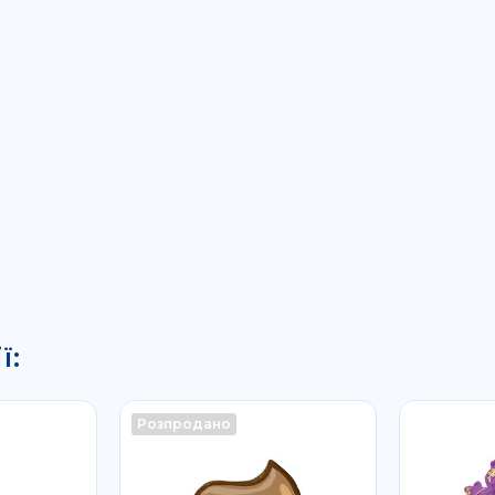
ї:
Розпродано