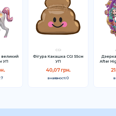
CGI
г великий
Фігура Какашка CGI 55см
Дзерка
м УП
УП
After Hi
н.
40,07 грн.
21
7
0
:
в наявності:
в