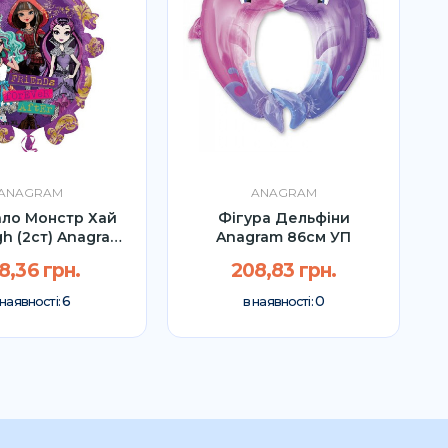
ANAGRAM
ANAGRAM
ло Монстр Хай
Фігура Дельфіни
gh (2ст) Anagram
Anagram 86см УП
85см
8,36 грн.
208,83 грн.
6
0
 наявності:
в наявності: