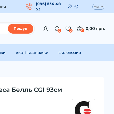
(096) 534 48
кти
УКР
53
0,00 грн.
Пошук
0
0
0
НКИ
АКЦІЇ ТА ЗНИЖКИ
ЕКСКЛЮЗИВ
са Белль CGI 93см