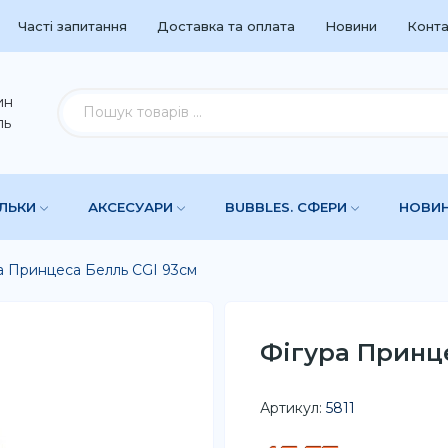
Часті запитання
Доставка та оплата
Новини
Конта
ин
ль
УЛЬКИ
АКСЕСУАРИ
BUBBLES. СФЕРИ
НОВИ
а Принцеса Белль CGI 93см
Фігура Принце
Артикул:
5811