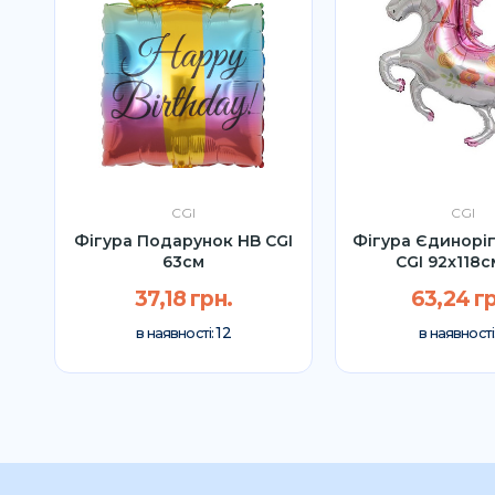
CGI
CGI
Фігура Подарунок HB CGI
Фігура Єдинорі
63см
CGI 92x118с
37,18 грн.
63,24 гр
12
в наявності:
в наявності