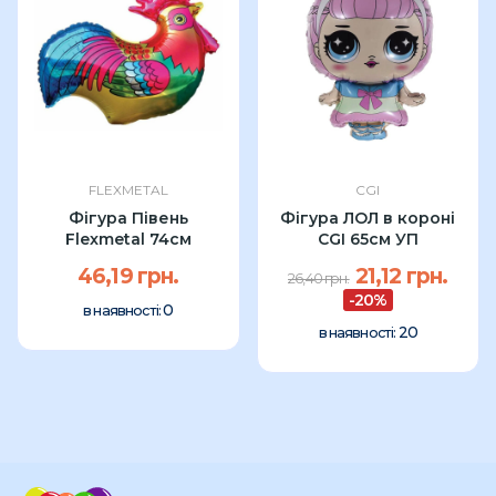
FLEXMETAL
CGI
Фігура Півень
Фігура ЛОЛ в короні
Flexmetal 74см
CGI 65см УП
46,19 грн.
21,12 грн.
26,40 грн.
-20%
0
в наявності:
20
в наявності: