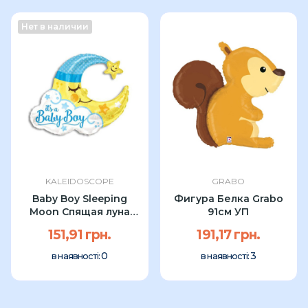
Нет в наличии
KALEIDOSCOPE
GRABO
Baby Boy Sleeping
Фигура Белка Grabo
Moon Спящая луна
91см УП
Kaleidoscope...
151,91 грн.
191,17 грн.
0
3
в наявності:
в наявності: