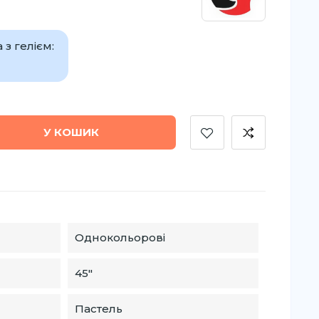
з гелієм:
У КОШИК
Однокольорові
45″
Пастель