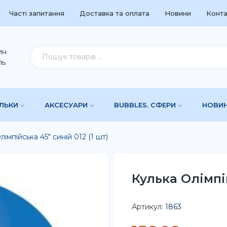
Часті запитання
Доставка та оплата
Новини
Конта
ин
ль
УЛЬКИ
АКСЕСУАРИ
BUBBLES. СФЕРИ
НОВИ
лімпійська 45" синій 012 (1 шт)
Кулька Олімпій
Артикул:
1863