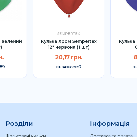
SEMPERTEX
" зелений
Кулька Хром Sempertex
Кулька 
)
12" червона (1 шт)
н.
20,17 грн.
8
89
0
в наявності:
в 
Розділи
Інформація
Фольговані кульки
Доставка та оплата