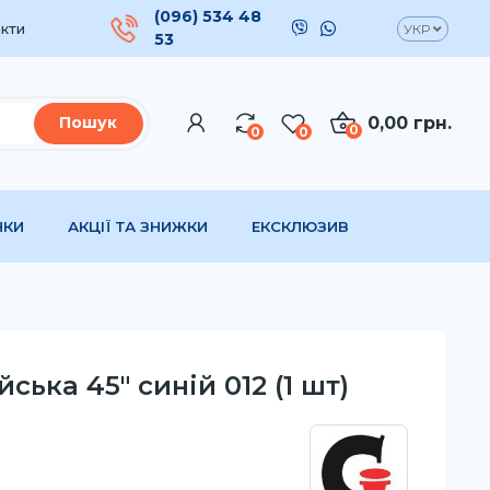
(096) 534 48
кти
УКР
53
0,00 грн.
Пошук
0
0
0
НКИ
АКЦІЇ ТА ЗНИЖКИ
ЕКСКЛЮЗИВ
ська 45" синій 012 (1 шт)