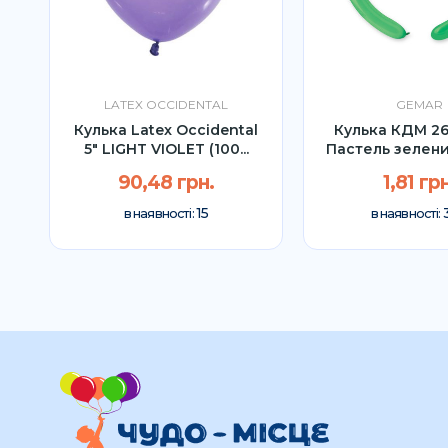
LATEX OCCIDENTAL
GEMAR
Кулька Latex Occidental
Кулька КДМ 26
УП
5" LIGHT VIOLET (100...
Пастель зелен
(1шт)
90,48 грн.
1,81 грн
15
в наявності:
в наявності: