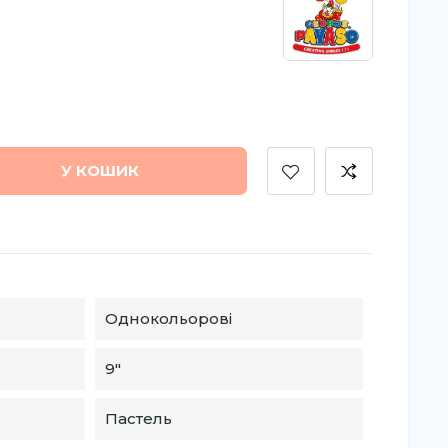
У КОШИК
Однокольорові
9″
Пастель