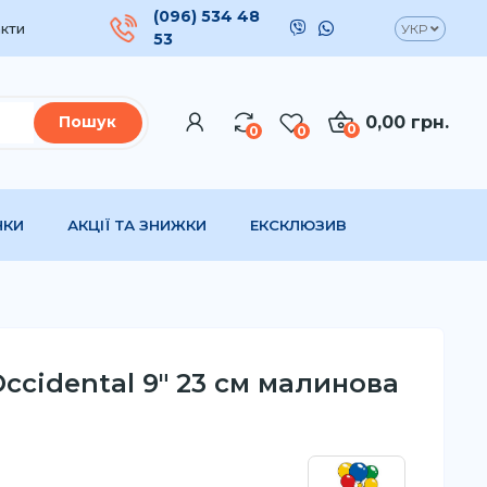
(096) 534 48
кти
УКР
53
0,00 грн.
Пошук
0
0
0
НКИ
АКЦІЇ ТА ЗНИЖКИ
ЕКСКЛЮЗИВ
Occidental 9" 23 см малинова