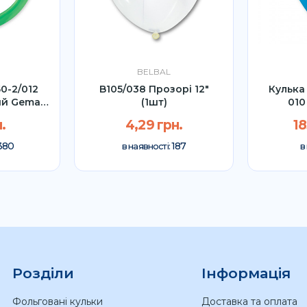
BELBAL
0-2/012
B105/038 Прозорі 12"
Кулька
ий Gemar
(1шт)
010
.
4,29 грн.
18
380
187
в наявності:
в
Розділи
Інформація
Фольговані кульки
Доставка та оплата