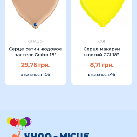
GRABO
CGI
Серце сатин нюдовое
Серце макарун
пастель Grabo 18″
жовтий CGI 18"
29,76 грн.
8,71 грн.
106
46
в наявності:
в наявності: