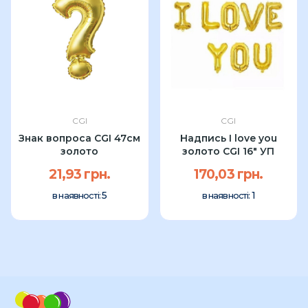
CGI
CGI
Знак вопроса CGI 47см
Надпись I love you
золото
золото CGI 16" УП
21,93 грн.
170,03 грн.
5
1
в наявності:
в наявності: