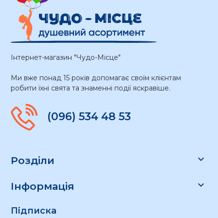
Інтернет-магазин "Чудо-Місце"
Ми вже понад 15 років допомагає своїм клієнтам
робити їхні свята та знаменні події яскравіше.
(096) 534 48 53

Розділи

Інформація
Підписка