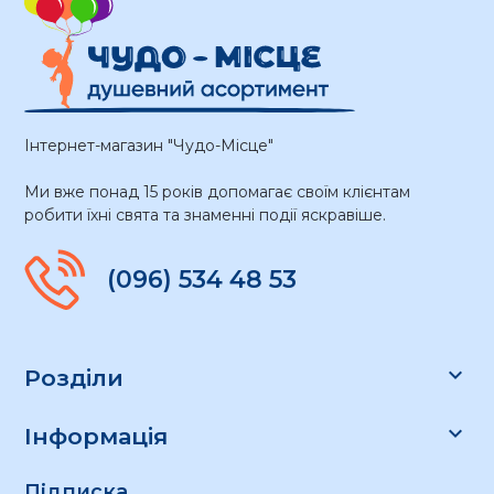
Інтернет-магазин "Чудо-Місце"
Ми вже понад 15 років допомагає своїм клієнтам
робити їхні свята та знаменні події яскравіше.
(096) 534 48 53

Розділи

Інформація
Підписка