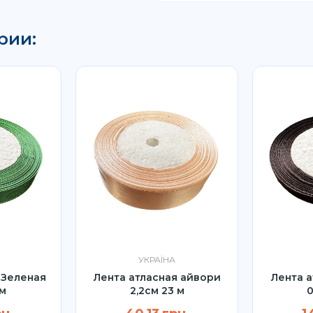
рии:
УКРАЇНА
 Зеленая
Лента атласная айвори
Лента а
 м
2,2см 23 м
0