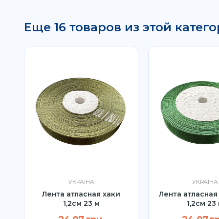
Еще 16 товаров из этой катего
УКРАЇНА
УКРАЇНА
я
Лента атласная хаки
Лента атласная
1,2см 23 м
1,2см 23