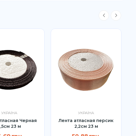
УКРАЇНА
УКРАЇНА
тласная Черная
Лента атласная персик
,5см 23 м
2,2см 23 м