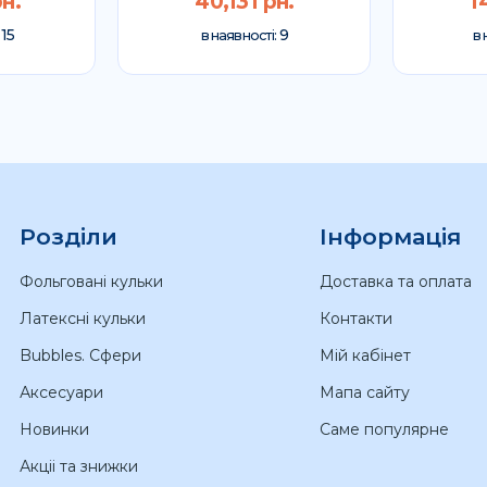
н.
40,13 грн.
1
15
9
:
в наявності:
в 
Розділи
Інформація
Фольговані кульки
Доставка та оплата
Латексні кульки
Контакти
Bubbles. Сфери
Мій кабінет
Аксесуари
Мапа сайту
Новинки
Саме популярне
Акціі та знижки