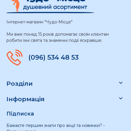
Інтернет-магазин "Чудо-Місце"
Ми вже понад 15 років допомагає своїм клієнтам
робити їхні свята та знаменні події яскравіше.
(096) 534 48 53

Розділи

Інформація
Підписка
Бажаєте першим знати про акції та новинки? -