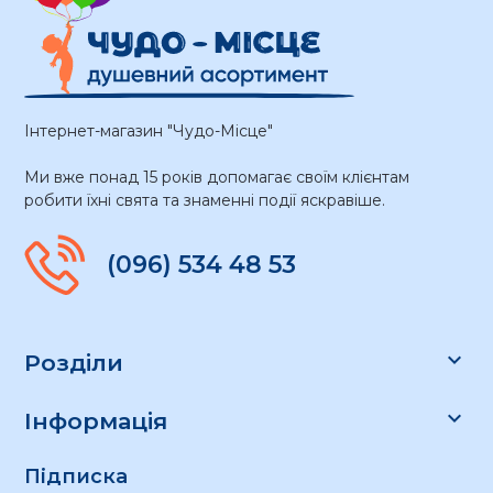
Інтернет-магазин "Чудо-Місце"
Ми вже понад 15 років допомагає своїм клієнтам
робити їхні свята та знаменні події яскравіше.
(096) 534 48 53

Розділи

Інформація
Підписка