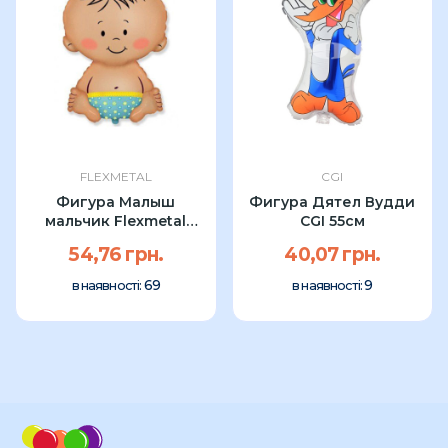
FLEXMETAL
CGI
Фигура Малыш
Фигура Дятел Вудди
мальчик Flexmetal
CGI 55см
67см
54,76 грн.
40,07 грн.
69
9
в наявності:
в наявності: