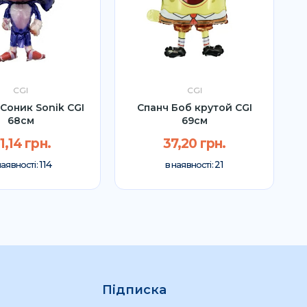
CGI
CGI
Соник Sonik CGI
Спанч Боб крутой CGI
68см
69см
1,14 грн.
37,20 грн.
114
21
наявності:
в наявності:
Підписка