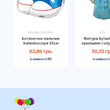
KALEIDOSCOPE
CGI
ex
Ботиночки мальчик
Фигура Бутыл
Kaleidoscope 53см
крыльями голу
79x61с
62,86 грн.
30,55 гр
85
в наявності:
в наявності