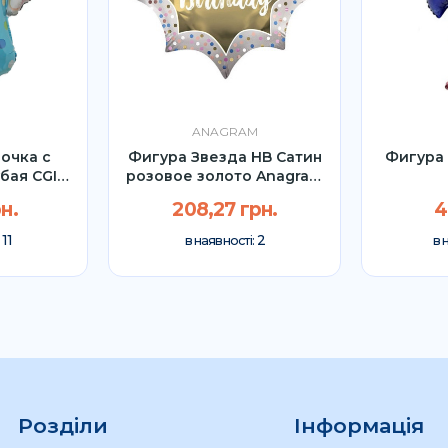
ANAGRAM
очка с
Фигура Звезда HB Сатин
Фигура 
бая CGI
розовое золото Anagram
м
81см
н.
208,27 грн.
4
11
2
:
в наявності:
в 
Розділи
Інформація