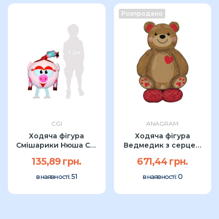
Розпродано
CGI
ANAGRAM
Ходяча фігура
Ходяча фігура
Смішарики Нюша CGI
Ведмедик з серцем
68см
Anagram 139см УП
135,89 грн.
671,44 грн.
51
0
в наявності:
в наявності: