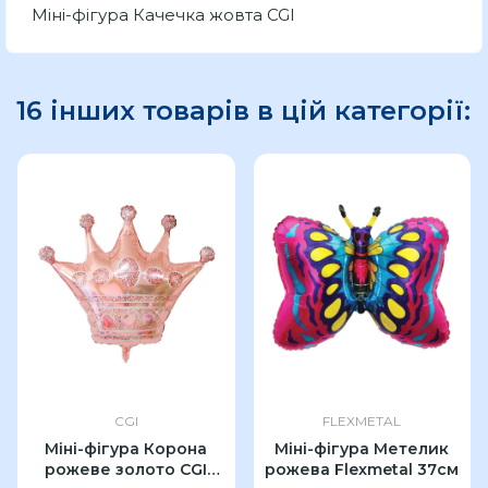
Міні-фігура Качечка жовта CGI
16 інших товарів в цій категорії:
CGI
FLEXMETAL
Міні-фігура Корона
Міні-фігура Метелик
рожеве золото CGI
рожева Flexmetal 37см