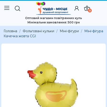
0
Оптовий магазин повітрянних куль
Мінімальне замовлення: 500 грн
Головна
Фольговані кульки
Міні-фігури
Міні-фігура
Качечка жовта CGI