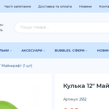
Часті запитання
Доставка та оплата
Новини
Конта
ин
ль
УЛЬКИ
АКСЕСУАРИ
BUBBLES. СФЕРИ
НОВИ
" Майнкрафт (1 шт)
Кулька 12" Май
Артикул:
2552