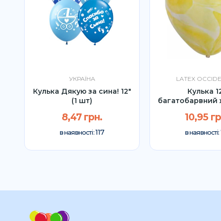
УКРАЇНА
LATEX OCCID
Кулька Дякую за сина! 12"
Кулька 1
(1 шт)
багатобарвний 
шт)
8,47 грн.
10,95 гр
117
в наявності:
в наявності: