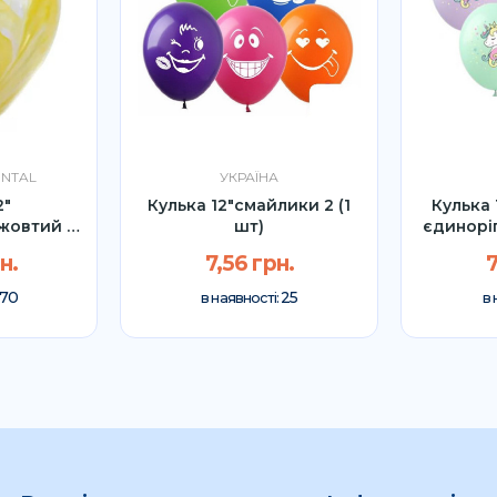
ENTAL
УКРАЇНА
2"
Кулька 12"смайлики 2 (1
Кулька
жовтий (1
шт)
єдиноріг
н.
7,56 грн.
7
70
25
в наявності:
в 