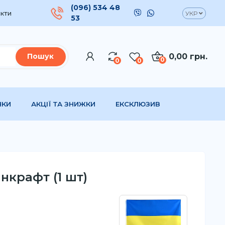
(096) 534 48
кти
УКР
53
0,00 грн.
Пошук
0
0
0
НКИ
АКЦІЇ ТА ЗНИЖКИ
ЕКСКЛЮЗИВ
нкрафт (1 шт)