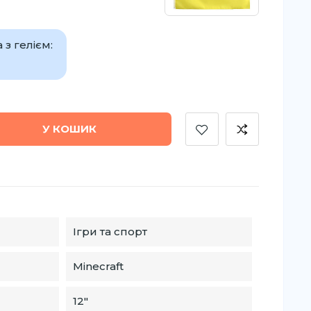
з гелієм:
У КОШИК
Ігри та спорт
Minecraft
12″