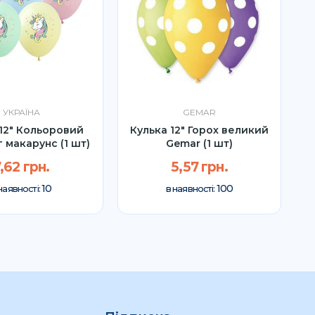
УКРАЇНА
GEMAR
 12" Кольоровий
Кулька 12" Горох великий
К
 макарунс (1 шт)
Gemar (1 шт)
,62 грн.
5,57 грн.
10
100
наявності:
в наявності: