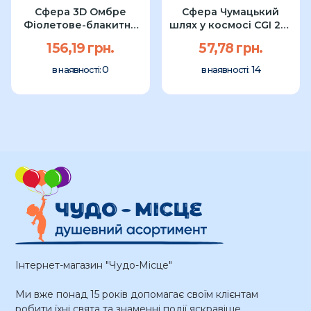
Сфера 3D Омбре
Сфера Чумацький
Фіолетове-блакитна
шлях у космосі CGI 24"
G20 Anagram...
УП
156,19 грн.
57,78 грн.
0
14
в наявності:
в наявності:
Інтернет-магазин "Чудо-Місце"
Ми вже понад 15 років допомагає своїм клієнтам
робити їхні свята та знаменні події яскравіше.