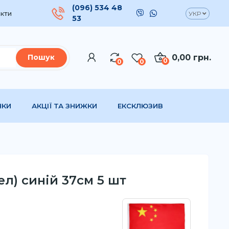
(096) 534 48
кти
УКР
53
0,00 грн.
Пошук
0
0
0
НКИ
АКЦІЇ ТА ЗНИЖКИ
ЕКСКЛЮЗИВ
ел) синій 37см 5 шт