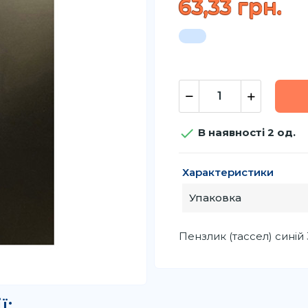
63,33 грн.

В наявності 2 од.
Характеристики
Упаковка
Пензлик (тассел) синій 
ї: