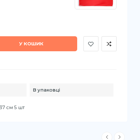
У КОШИК
В упаковці
37 см 5 шт