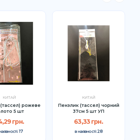
КИТАЙ
КИТАЙ
(тассел) рожеве
Пензлик (тассел) чорний
олото 5 шт
37см 5 шт УП
4,29 грн.
63,33 грн.
17
28
наявності:
в наявності: