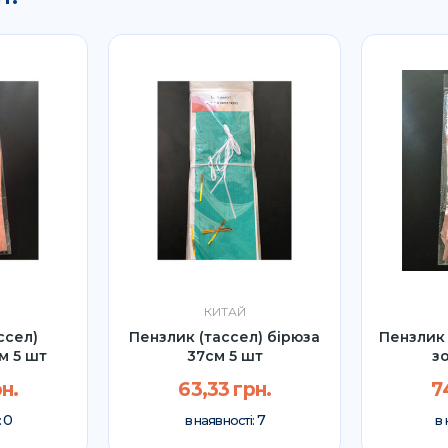
КИТАЙ
ссел)
Пензлик (тассел) бірюза
Пензлик 
м 5 шт
37см 5 шт
з
н.
63,33 грн.
7
0
7
:
в наявності:
в 