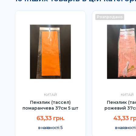
Розпродано
КИТАЙ
КИТАЙ
ий
Пензлик (тассел)
Пензлик (та
помаранчева 37см 5 шт
рожевий 37с
63,33 грн.
43,33 гр
5
в наявності:
в наявності