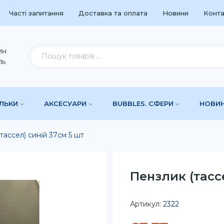
Часті запитання
Доставка та оплата
Новини
Конта
ин
ль
УЛЬКИ
АКСЕСУАРИ
BUBBLES. СФЕРИ
НОВИ
тассел) синій 37см 5 шт
Пензлик (тасс
Артикул:
2322