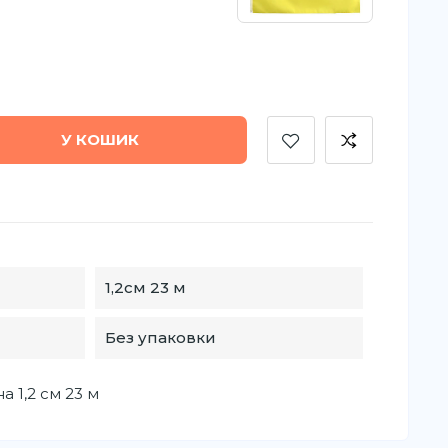
У КОШИК
1,2см 23 м
Без упаковки
а 1,2 см 23 м