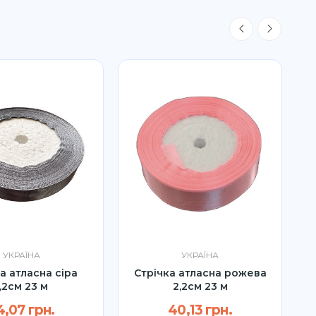
УКРАЇНА
УКРАЇНА
а атласна сіра
Стрічка атласна рожева
С
1,2см 23 м
2,2см 23 м
4,07 грн.
40,13 грн.