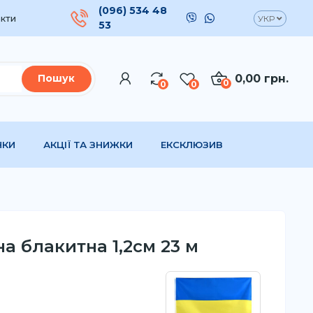
(096) 534 48
кти
УКР
53
0,00 грн.
Пошук
0
0
0
НКИ
АКЦІЇ ТА ЗНИЖКИ
ЕКСКЛЮЗИВ
на блакитна 1,2см 23 м