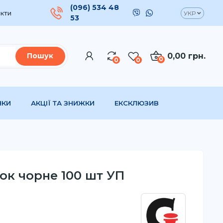
(096) 534 48
кти
УКР
53
0,00 грн.
Пошук
0
0
0
НКИ
АКЦІЇ ТА ЗНИЖКИ
ЕКСКЛЮЗИВ
ьок чорне 100 шт УП