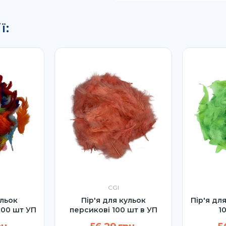
ї:
CGI
ульок
Пір'я для кульок
Пір'я дл
100 шт УП
персикові 100 шт в УП
1