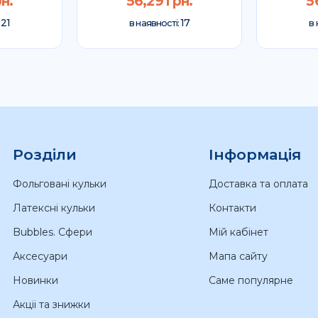
н.
56,29 грн.
5
21
17
:
в наявності:
в 
Розділи
Інформація
Фольговані кульки
Доставка та оплата
Латексні кульки
Контакти
Bubbles. Сфери
Мій кабінет
Аксесуари
Мапа сайту
Новинки
Саме популярне
Акціі та знижки