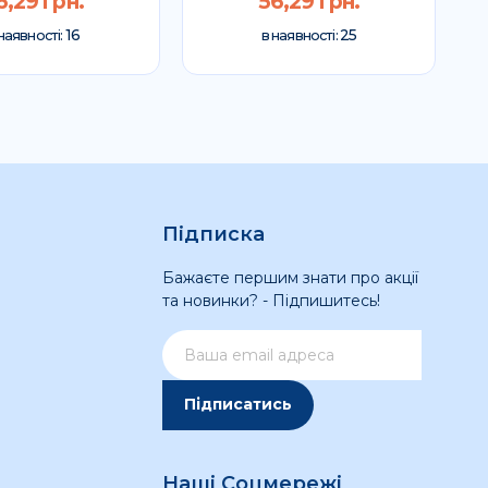
6,29 грн.
56,29 грн.
16
25
наявності:
в наявності:
Підписка
Бажаєте першим знати про акції
та новинки? - Підпишитесь!
Підписатись
Наші Соцмережі