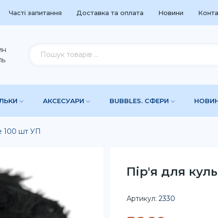
Часті запитання
Доставка та оплата
Новини
Конта
ин
ль
УЛЬКИ
АКСЕСУАРИ
BUBBLES. СФЕРИ
НОВИ
е 100 шт УП
Пір'я для кул
Артикул:
2330