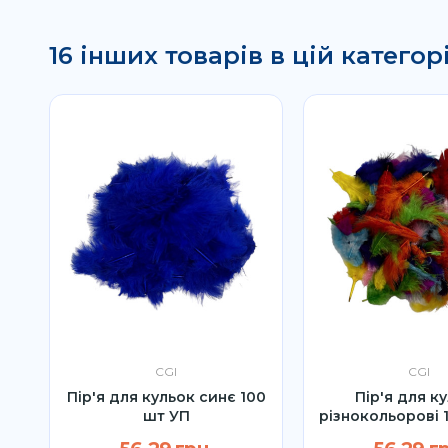
16 інших товарів в цій категорі
CGI
CGI
Пір'я для кульок синє 100
Пір'я для к
шт УП
різнокольорові 