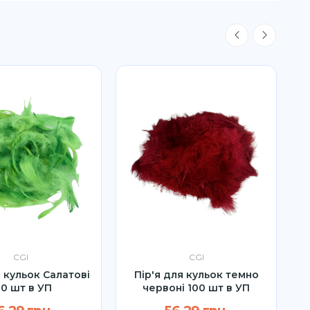
CGI
CGI
я кульок Салатові
Пір'я для кульок темно
00 шт в УП
червоні 100 шт в УП