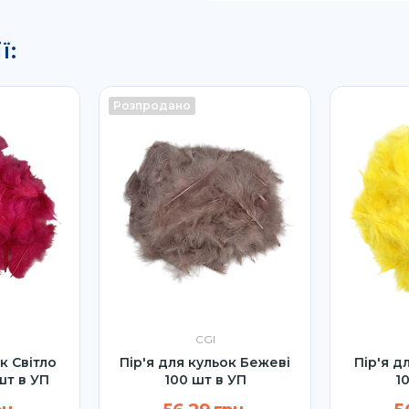
ї:
Розпродано
CGI
к Світло
Пір'я для кульок Бежеві
Пір'я д
шт в УП
100 шт в УП
1