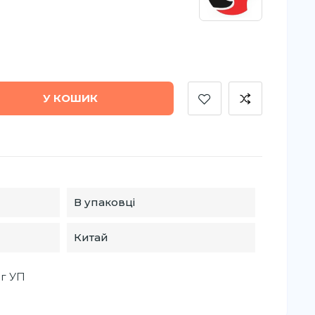
У КОШИК
В упаковці
Китай
 г УП