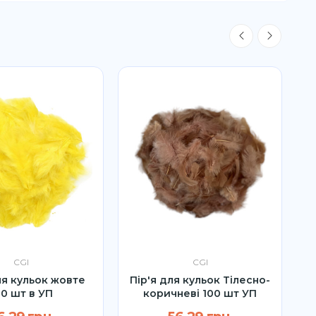
Р
CGI
CGI
ля кульок жовте
Пір'я для кульок Тілесно-
00 шт в УП
коричневі 100 шт УП