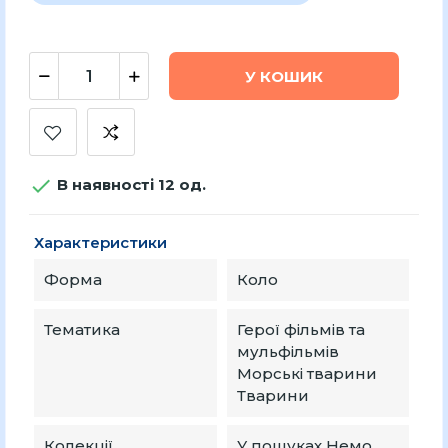
У КОШИК

В наявності 12 од.
Характеристики
Форма
Коло
Тематика
Герої фільмів та
мульфільмів
Морські тварини
Тварини
Колекції
У пошуках Немо