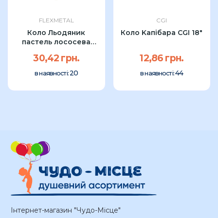
FLEXMETAL
CGI
Коло Льодяник
Коло Kапібара CGI 18"
пастель лососева
salmon rose...
30,42 грн.
12,86 грн.
20
44
в наявності:
в наявності:
Інтернет-магазин "Чудо-Місце"