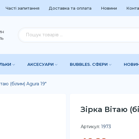
Часті запитання
Доставка та оплата
Новини
Конта
ин
ль
УЛЬКИ
АКСЕСУАРИ
BUBBLES. СФЕРИ
НОВИ
ітаю (білим) Agura 19"
Зірка Вітаю (б
Артикул:
1973