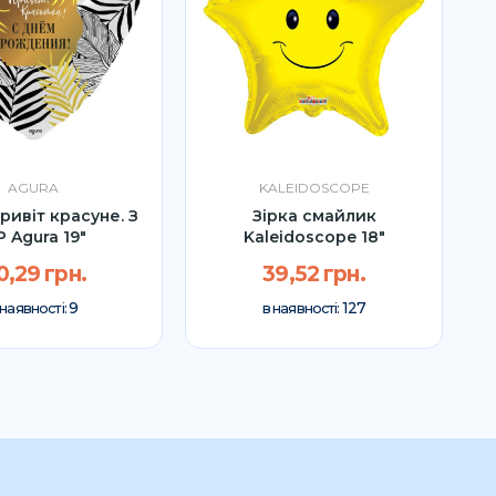
AGURA
KALEIDOSCOPE
ривіт красуне. З
Зірка смайлик
 Agura 19"
Kaleidoscope 18″
0,29 грн.
39,52 грн.
9
127
 наявності:
в наявності: