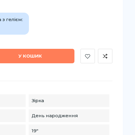
з гелієм:
У КОШИК
Зірка
День народження
19″