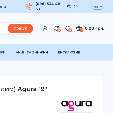
(096) 534 48
кти
УКР
53
0,00 грн.
Пошук
0
0
0
НКИ
АКЦІЇ ТА ЗНИЖКИ
ЕКСКЛЮЗИВ
ілим) Agura 19"