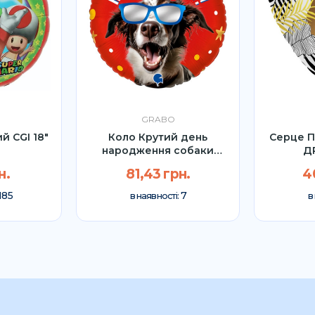
GRABO
й CGI 18″
Коло Крутий день
Серце П
народження собаки
ДР
Grabo 18" УП
н.
81,43 грн.
4
185
7
в наявності:
в