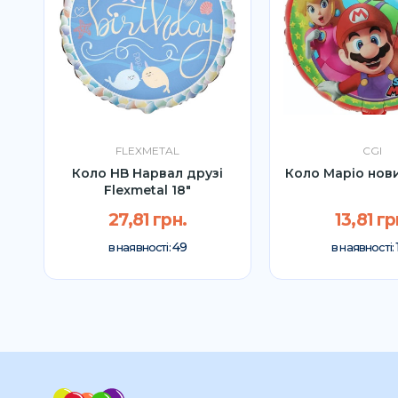
FLEXMETAL
CGI
Коло HB Нарвал друзі
Коло Маріо нови
Flexmetal 18″
27,81 грн.
13,81 гр
49
в наявності:
в наявності: