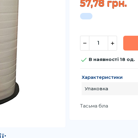
57,78 грн.

В наявності 18 од.
Характеристики
Упаковка
Тасьма біла
ї: