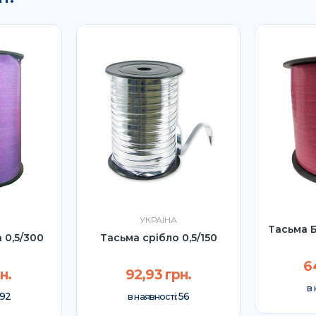
УКРАЇНА
Тасьма Б
 0,5/300
Тасьма срібло 0,5/150
6
н.
92,93 грн.
в 
92
56
в наявності: