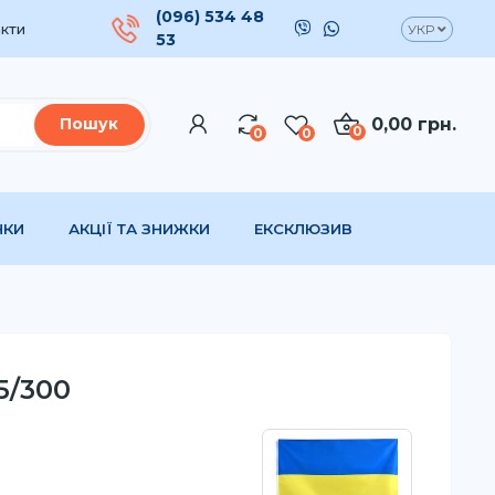
(096) 534 48
кти
УКР
53
0,00 грн.
Пошук
0
0
0
НКИ
АКЦІЇ ТА ЗНИЖКИ
ЕКСКЛЮЗИВ
5/300