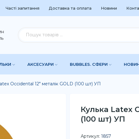
Часті запитання
Доставка та оплата
Новини
Конта
ин
ль
УЛЬКИ
АКСЕСУАРИ
BUBBLES. СФЕРИ
НОВИ
atex Occidental 12" металік GOLD (100 шт) УП
Кулька Latex 
(100 шт) УП
Артикул:
1857