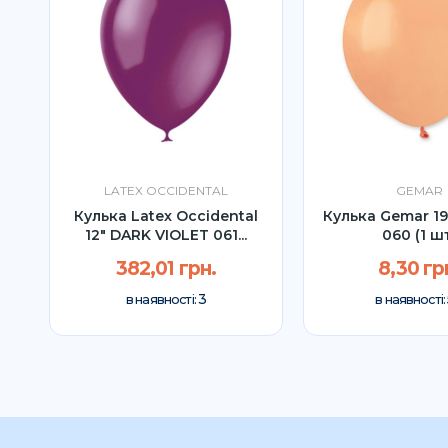
LATEX OCCIDENTAL
GEMAR
а
Кулька Latex Occidental
Кулька Gemar 1
12" DARK VIOLET 061...
060 (1 ш
382,01 грн.
8,30 гр
3
в наявності:
в наявності: