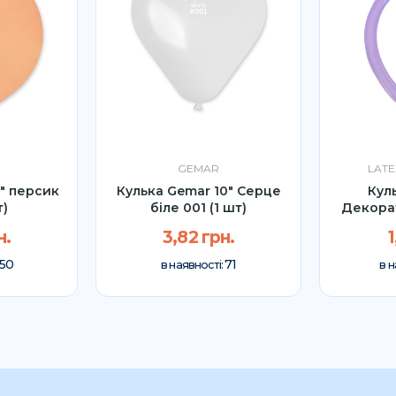
GEMAR
LATE
9" персик
Кулька Gemar 10" Серце
Кул
т)
біле 001 (1 шт)
Декора
н.
3,82 грн.
1
50
71
в наявності:
в н