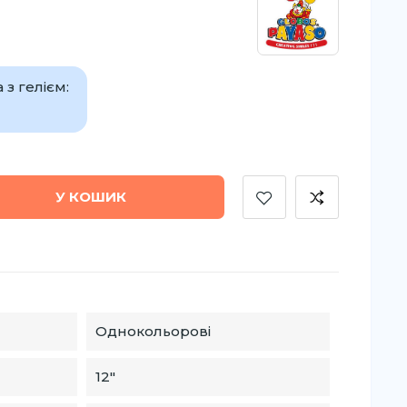
з гелієм:
У КОШИК
Однокольорові
12″