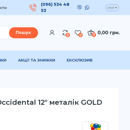
(096) 534 48
кти
УКР
53
0,00 грн.
Пошук
0
0
0
НКИ
АКЦІЇ ТА ЗНИЖКИ
ЕКСКЛЮЗИВ
Occidental 12" металік GOLD