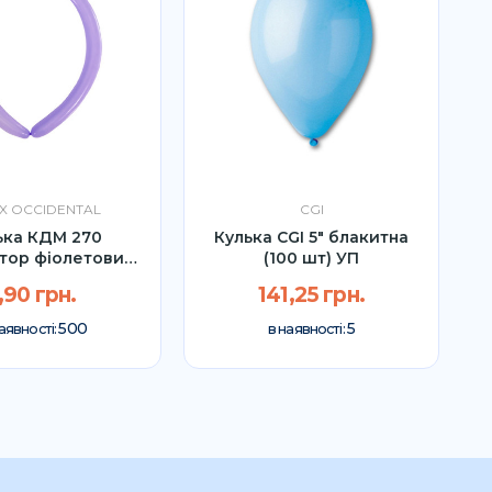
X OCCIDENTAL
CGI
ька КДМ 270
Кулька CGI 5" блакитна
тор фіолетовий
(100 шт) УП
Latex...
,90 грн.
141,25 грн.
500
5
аявності:
в наявності: