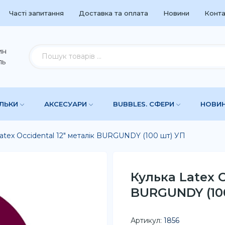
Часті запитання
Доставка та оплата
Новини
Конта
ин
ль
УЛЬКИ
АКСЕСУАРИ
BUBBLES. СФЕРИ
НОВИ
atex Occidental 12" металік BURGUNDY (100 шт) УП
Кулька Latex O
BURGUNDY (10
Артикул:
1856