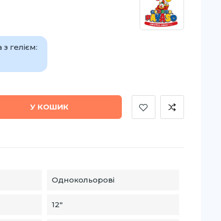
з гелієм:
У КОШИК
Однокольорові
12″