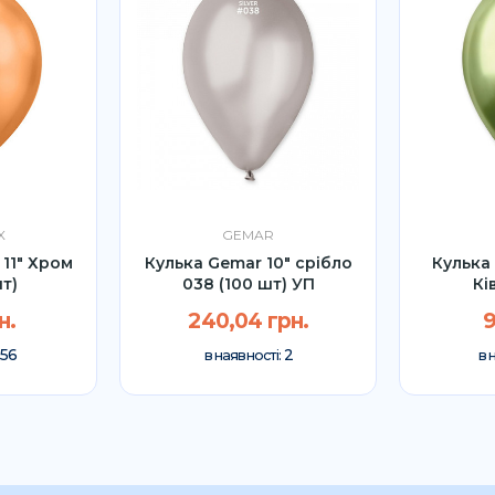
X
GEMAR
 11" Хром
Кулька Gemar 10" срібло
Кулька
шт)
038 (100 шт) УП
Ків
н.
240,04 грн.
9
56
2
в наявності:
в 