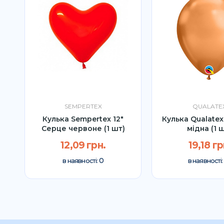
SEMPERTEX
QUALATE
ва
Кулька Sempertex 12"
Кулька Qualatex
Серце червоне (1 шт)
мідна (1 
12,09 грн.
19,18 гр
0
в наявності:
в наявності: