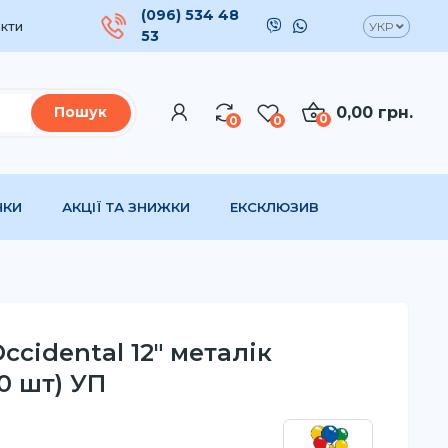
(096) 534 48
кти
УКР
53
0,00 грн.
Пошук
0
0
0
НКИ
АКЦІЇ ТА ЗНИЖКИ
ЕКСКЛЮЗИВ
ccidental 12" металік
0 шт) УП