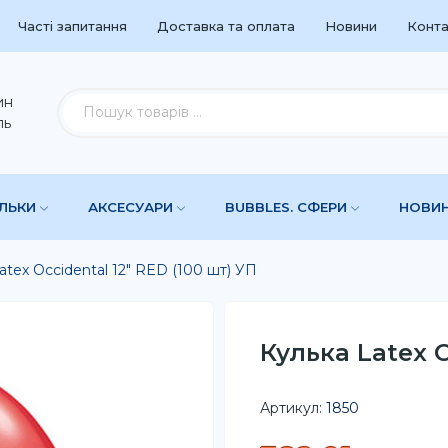
Часті запитання
Доставка та оплата
Новини
Конта
ин
ль
УЛЬКИ
АКСЕСУАРИ
BUBBLES. СФЕРИ
НОВИ
atex Occidental 12" RED (100 шт) УП
Кулька Latex O
Артикул:
1850