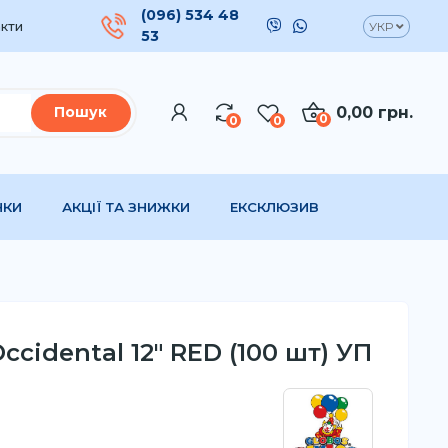
(096) 534 48
кти
УКР
53
0,00 грн.
Пошук
0
0
0
НКИ
АКЦІЇ ТА ЗНИЖКИ
ЕКСКЛЮЗИВ
ccidental 12" RED (100 шт) УП