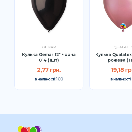
GEMAR
QUALATE
Кулька Gemar 12" чорна
Кулька Qualatex
2
014 (1шт)
рожева (1 
2,77 грн.
19,18 гр
100
в наявності:
в наявності: