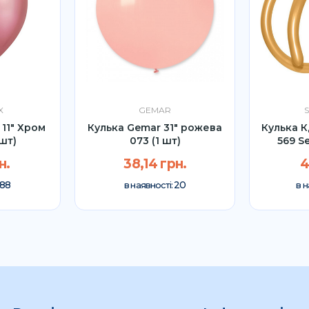
X
GEMAR
 11" Хром
Кулька Gemar 31" рожева
Кулька 
шт)
073 (1 шт)
569 S
н.
38,14 грн.
4
88
20
в наявності:
в н