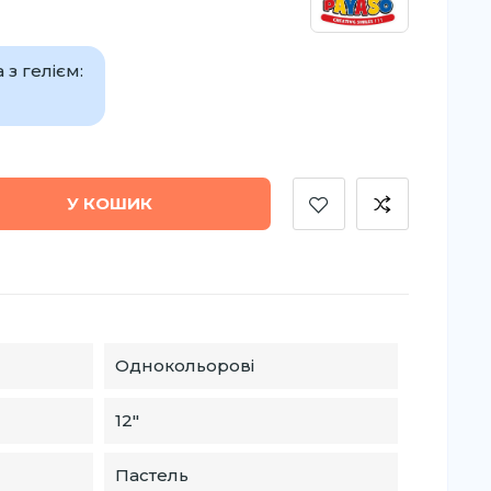
з гелієм:
У КОШИК
Однокольорові
12″
Пастель