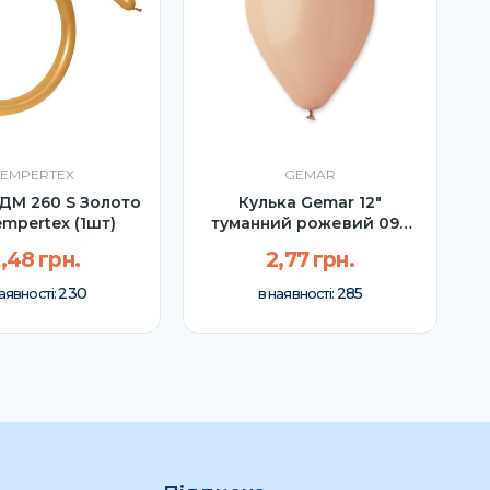
SEMPERTEX
GEMAR
КДМ 260 S Золото
Кулька Gemar 12"
К
empertex (1шт)
туманний рожевий 099
(1шт)
,48 грн.
2,77 грн.
230
285
аявності:
в наявності: