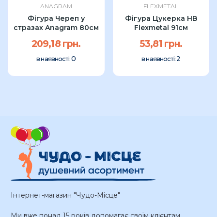
ANAGRAM
FLEXMETAL
Фігура Череп у
Фігура Цукерка HB
стразах Anagram 80см
Flexmetal 91см
209,18 грн.
53,81 грн.
0
2
в наявності:
в наявності:
Інтернет-магазин "Чудо-Місце"
Ми вже понад 15 років допомагає своїм клієнтам