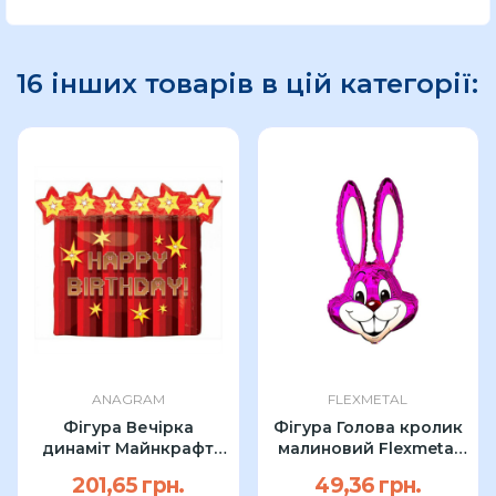
16 інших товарів в цій категорії:
ANAGRAM
FLEXMETAL
Фігура Вечірка
Фігура Голова кролик
динаміт Майнкрафт
малиновий Flexmetal
Anagram 64см УП
90см
201,65 грн.
49,36 грн.