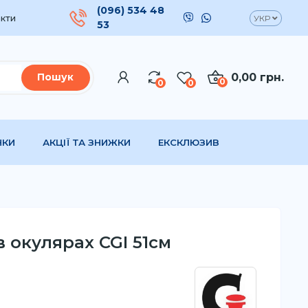
(096) 534 48
кти
УКР
53
0,00 грн.
Пошук
0
0
0
НКИ
АКЦІЇ ТА ЗНИЖКИ
ЕКСКЛЮЗИВ
в окулярах CGI 51см