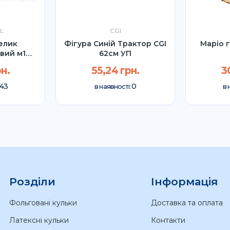
L
CGI
елик
Фігура Синій Трактор CGI
Маріо 
вий м1
62см УП
97см
н.
55,24 грн.
3
43
0
в наявності:
в 
Розділи
Інформація
Фольговані кульки
Доставка та оплата
Латексні кульки
Контакти