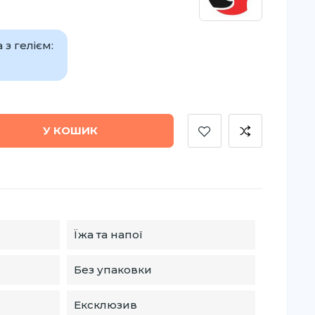
з гелієм:
У КОШИК
Їжа та напої
Без упаковки
Ексклюзив