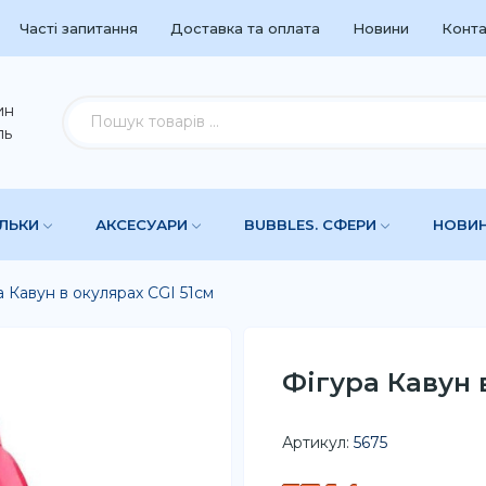
Часті запитання
Доставка та оплата
Новини
Конта
ин
ль
УЛЬКИ
АКСЕСУАРИ
BUBBLES. СФЕРИ
НОВИ
а Кавун в окулярах CGI 51см
Фігура Кавун 
Артикул:
5675