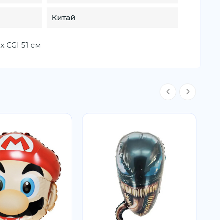
Китай
х CGI 51 см