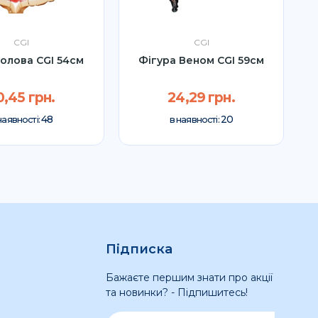
CGI
CGI
голова CGI 54см
Фігура Веном CGI 59см
г
0,45 грн.
24,29 грн.
48
20
наявності:
в наявності:
Підписка
Бажаєте першим знати про акції
та новинки? - Підпишитесь!