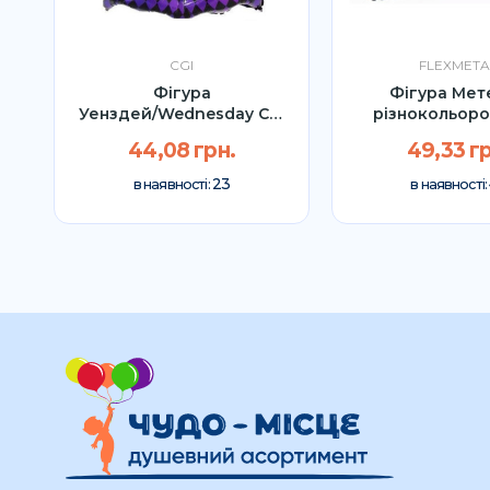
CGI
FLEXMETA
Фігура
Фігура Мет
Уенздей/Wednesday CGI
різнокольоро
79см
Flexmetal 
44,08 грн.
49,33 гр
23
в наявності:
в наявності: