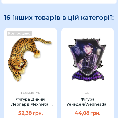
16 інших товарів в цій категорії:
Розпродано
FLEXMETAL
CGI
Фігура Дикий
Фігура
Леопард Flexmetal
Уенздей/Wednesday
108см
CGI 79см
52,38 грн.
44,08 грн.