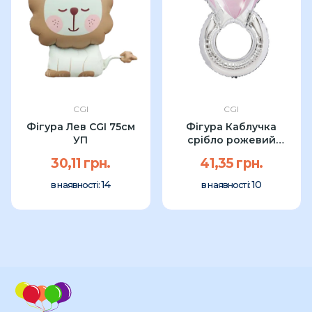
CGI
CGI
Фігура Лев CGI 75см
Фігура Каблучка
УП
срібло рожевий
діамант CGI...
30,11 грн.
41,35 грн.
14
10
в наявності:
в наявності: