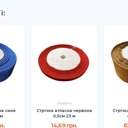
ї:
УКРАЇНА
на синя
Стрічка атласна червона
Стрічк
 м
0,5см 23 м
н.
14,69 грн.
8