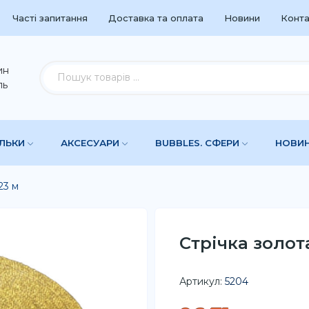
Часті запитання
Доставка та оплата
Новини
Конта
ин
ль
УЛЬКИ
АКСЕСУАРИ
BUBBLES. СФЕРИ
НОВИ
23 м
Стрічка золот
Артикул:
5204