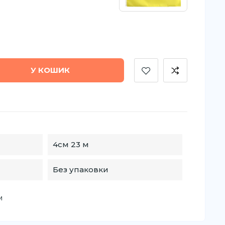
У КОШИК
4см 23 м
Без упаковки
м