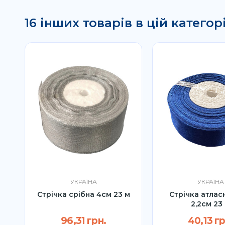
16 інших товарів в цій категорі
УКРАЇНА
УКРАЇНА
Стрічка срібна 4см 23 м
Стрічка атлас
2,2см 23
96,31 грн.
40,13 гр