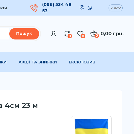
(096) 534 48
кти
УКР
53
0,00 грн.
Пошук
0
0
0
НКИ
АКЦІЇ ТА ЗНИЖКИ
ЕКСКЛЮЗИВ
а 4см 23 м