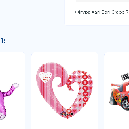
Фігура Хагі Вагі Grabo 
ї: