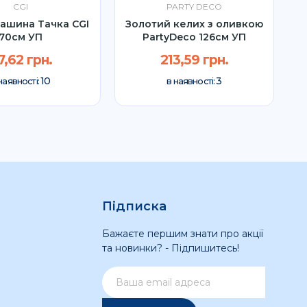
CGI
PARTY DECO
ашина Тачка CGI
Золотий келих з оливкою
70см УП
PartyDeco 126см УП
7,62 грн.
213,59 грн.
10
3
наявності:
в наявності:
Підписка
Бажаєте першим знати про акції
та новинки? - Підпишитесь!