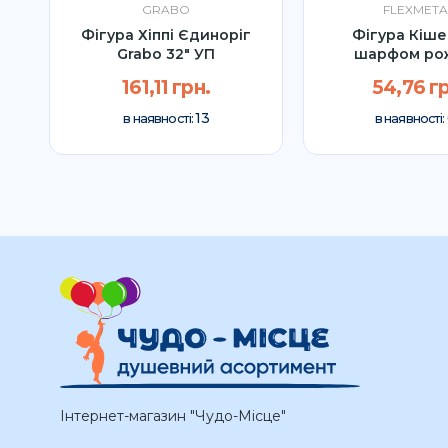
GRABO
FLEXMETA
Фігура Хіппі Єдиноріг
Фігура Кіше
Grabo 32" УП
шарфом ро
Flexmetal 
161,11 грн.
54,76 гр
13
в наявності:
в наявності:
Інтернет-магазин "Чудо-Місце"