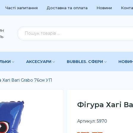
Часті запитання
Доставка та оплата
Новини
Конта
ин
ль
УЛЬКИ
АКСЕСУАРИ
BUBBLES. СФЕРИ
НОВИ
а Хагі Вагі Grabo 76см УП
Фігура Хагі В
Артикул:
5970