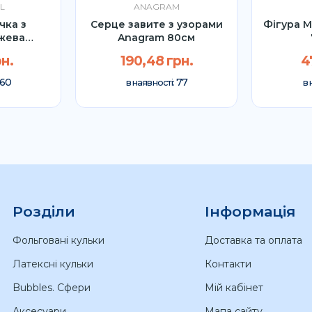
L
ANAGRAM
чка з
Серце завите з узорами
Фігура М
жева
Anagram 80см
93см
н.
190,48 грн.
4
60
77
в наявності:
в 
Розділи
Інформація
Фольговані кульки
Доставка та оплата
Латексні кульки
Контакти
Bubbles. Сфери
Мій кабінет
Аксесуари
Мапа сайту