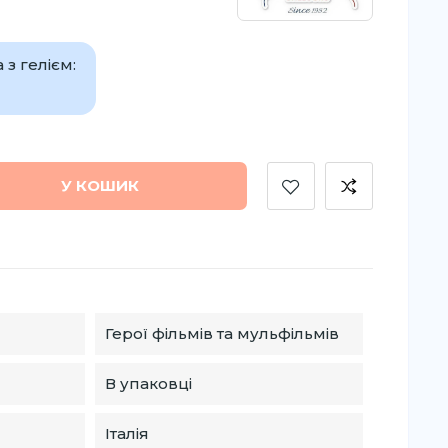
з гелієм:
У КОШИК
Герої фільмів та мульфільмів
В упаковці
Італія