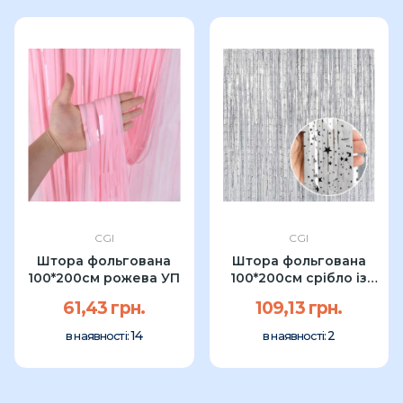
CGI
CGI
Штора фольгована
Штора фольгована
100*200см рожева УП
100*200см срібло із
зірками УП
61,43 грн.
109,13 грн.
14
2
в наявності:
в наявності: