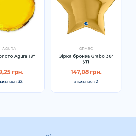
AGURA
GRABO
олото Agura 19"
Зірка бронза Grabo 36"
УП
9,25 грн.
147,08 грн.
32
2
наявності:
в наявності: