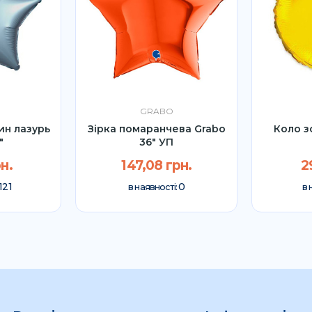
GRABO
ин лазурь
Зірка помаранчева Grabo
Коло з
"
36" УП
н.
147,08 грн.
2
121
0
в наявності:
в 