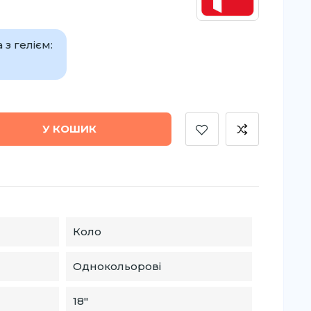
з гелієм:
У КОШИК
Коло
Однокольорові
18″