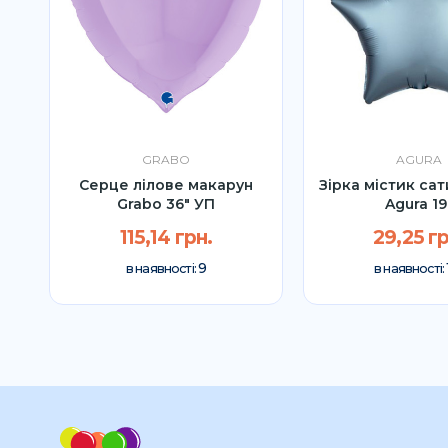
GRABO
AGURA
П
Серце лілове макарун
Зірка містик сат
Grabo 36″ УП
Agura 19
115,14 грн.
29,25 гр
9
в наявності:
в наявності: