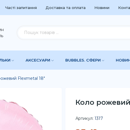
Часті запитання
Доставка та оплата
Новини
Конта
ин
ль
УЛЬКИ
АКСЕСУАРИ
BUBBLES. СФЕРИ
НОВИ
ожевий Flexmetal 18"
Коло рожевий 
Артикул:
1317