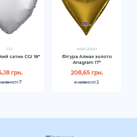
CGI
ANAGRAM
лий сатин CGI 18"
Фігура Алмаз золото
Anagram 17"
4,18 грн.
208,65 грн.
7
2
 наявності:
в наявності: