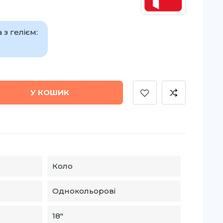
з гелієм:
У КОШИК
Коло
Однокольорові
18″