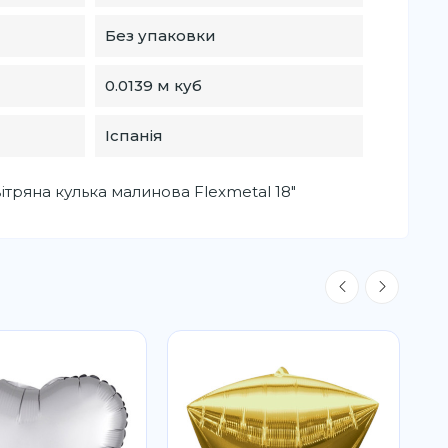
Без упаковки
0.0139 м куб
Іспанія
тряна кулька малинова Flexmetal 18"