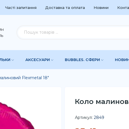
Часті запитання
Доставка та оплата
Новини
Конта
ин
ль
УЛЬКИ
АКСЕСУАРИ
BUBBLES. СФЕРИ
НОВИ
алиновий Flexmetal 18"
Коло малинови
Артикул:
2849