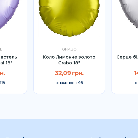
L
GRABO
Пастель
Коло Лимонне золото
Серце бі
al 18"
Grabo 18"
н.
32,09 грн.
1
115
46
в наявності:
в