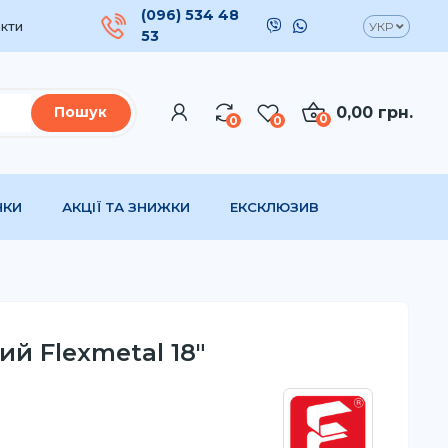
(096) 534 48
кти
УКР
53
0,00 грн.
Пошук
0
0
0
НКИ
АКЦІЇ ТА ЗНИЖКИ
ЕКСКЛЮЗИВ
й Flexmetal 18"