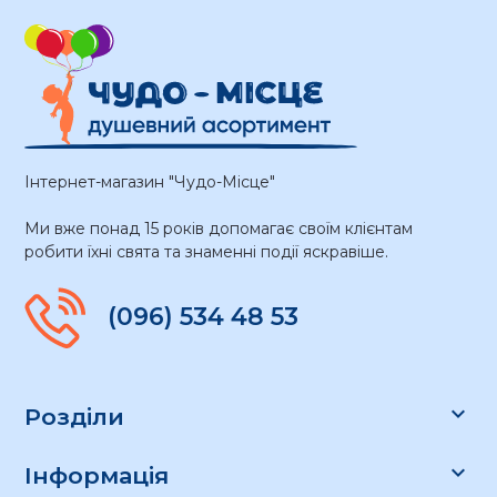
Інтернет-магазин "Чудо-Місце"
Ми вже понад 15 років допомагає своїм клієнтам
робити їхні свята та знаменні події яскравіше.
(096) 534 48 53

Розділи

Інформація