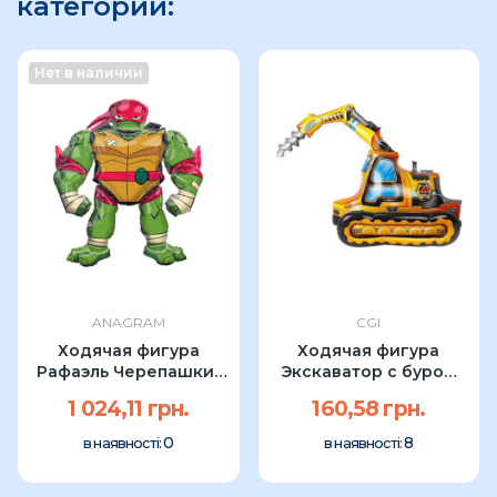
категории:
Нет в наличии
ANAGRAM
CGI
Ходячая фигура
Ходячая фигура
Рафаэль Черепашки-
Экскаватор с буром
ниндзя Anagram...
68x45см CGI УП
1 024,11 грн.
160,58 грн.
0
8
в наявності:
в наявності: