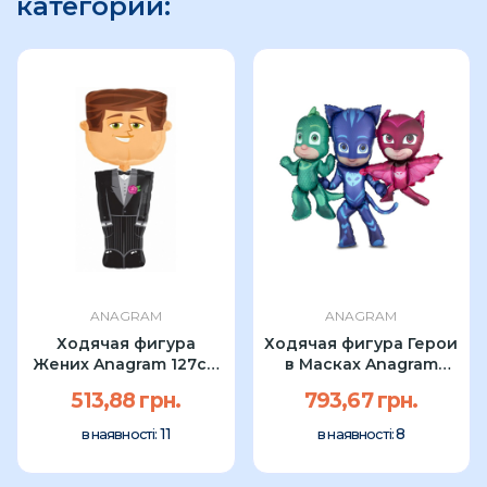
категории:
ANAGRAM
ANAGRAM
Ходячая фигура
Ходячая фигура Герои
Жених Anagram 127см
в Масках Anagram
УП
144х127см УП
513,88 грн.
793,67 грн.
11
8
в наявності:
в наявності: