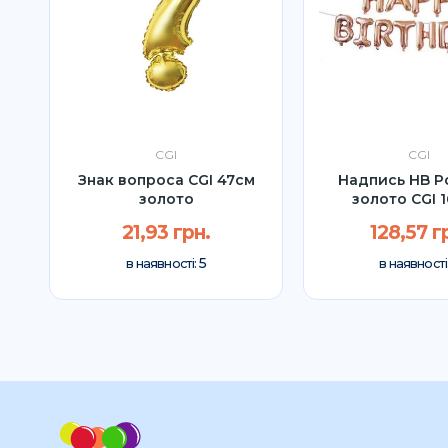
CGI
CGI
Знак вопроса CGI 47см
Надпись HB Р
.
золото
золото CGI 1
21,93 грн.
128,57 г
5
в наявності:
в наявності