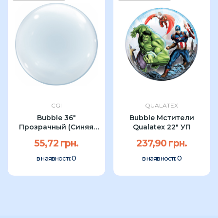
CGI
QUALATEX
Bubble 36"
Bubble Мстители
Прозрачный (Синяя
Qualatex 22" УП
упаковка) CGI
55,72 грн.
237,90 грн.
0
0
в наявності:
в наявності: