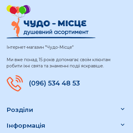
Інтернет-магазин "Чудо-Місце"
Ми вже понад 15 років допомагає своїм клієнтам
робити їхні свята та знаменні події яскравіше.
(096) 534 48 53

Розділи

Інформація