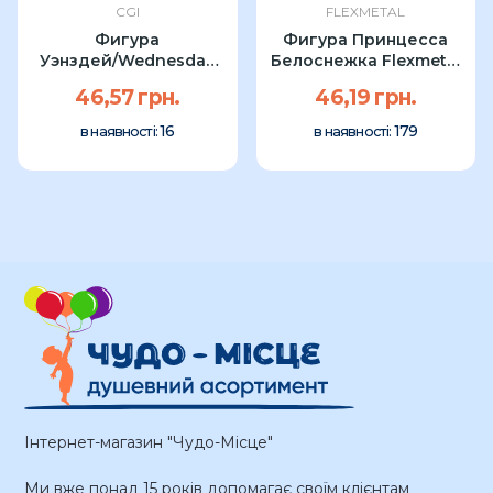
CGI
FLEXMETAL
Фигура
Фигура Принцесса
Уэнздей/Wednesday
Белоснежка Flexmetal
CGI 80см
99см
46,57 грн.
46,19 грн.
16
179
в наявності:
в наявності:
Інтернет-магазин "Чудо-Місце"
Ми вже понад 15 років допомагає своїм клієнтам