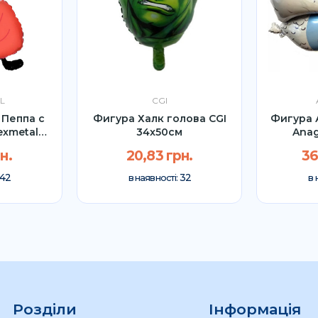
L
CGI
 Пеппа с
Фигура Халк голова CGI
Фигура 
exmetal
34x50см
Anag
н.
20,83 грн.
36
42
32
в наявності:
в 
Розділи
Інформація