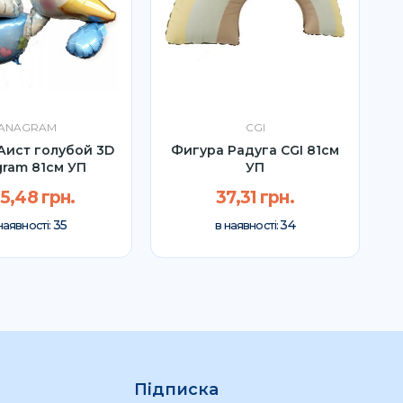
ANAGRAM
CGI
Аист голубой 3D
Фигура Радуга CGI 81см
ram 81см УП
УП
5,48 грн.
37,31 грн.
35
34
наявності:
в наявності:
Підписка