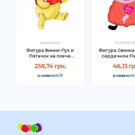
ANAGRAM
FLEXMETA
Фигура Винни-Пух и
Фигура Свинка
Пятачок на плече
сердечком Fl
Anagram 88см
79см
258,74 грн.
46,13 гр
0
в наявності:
в наявності: