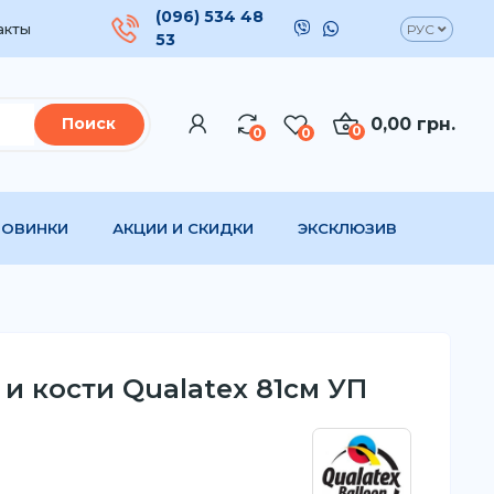
(096) 534 48
акты
РУС
53
0,00 грн.
Поиск
0
0
0
НОВИНКИ
АКЦИИ И СКИДКИ
ЭКСКЛЮЗИВ
и кости Qualatex 81см УП