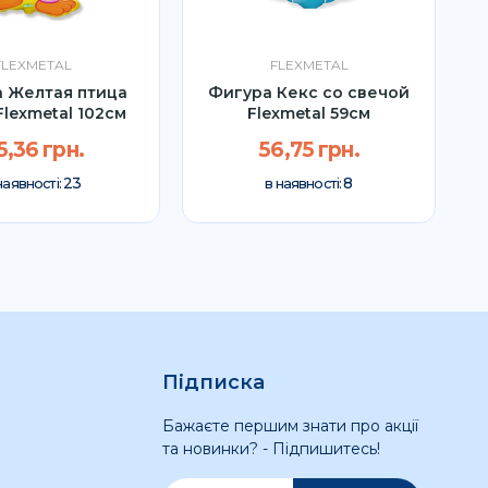
FLEXMETAL
FLEXMETAL
 Желтая птица
Фигура Кекс со свечой
Flexmetal 102см
Flexmetal 59см
5,36 грн.
56,75 грн.
23
8
наявності:
в наявності:
Підписка
Бажаєте першим знати про акції
та новинки? - Підпишитесь!