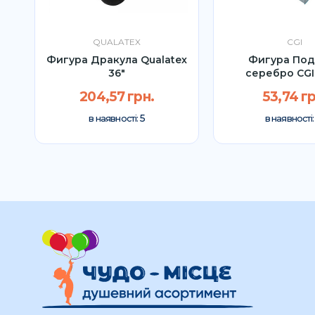
QUALATEX
CGI
co
Фигура Дракула Qualatex
Фигура Под
36"
серебро CGI
204,57 грн.
53,74 гр
5
в наявності:
в наявності