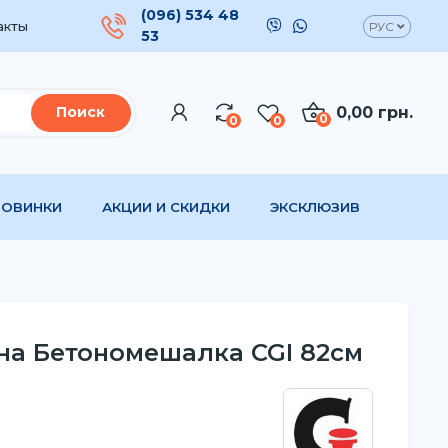
(096) 534 48
акты
РУС
53
0,00 грн.
Поиск
0
0
0
НОВИНКИ
АКЦИИ И СКИДКИ
ЭКСКЛЮЗИВ
а Бетономешалка CGI 82см