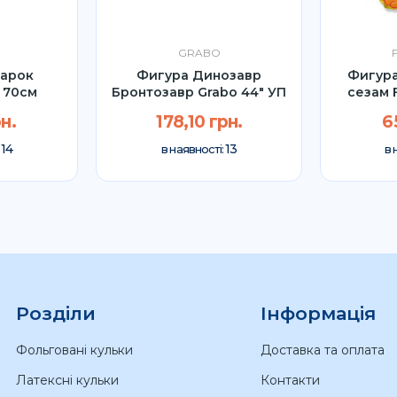
GRABO
арок
Фигура Динозавр
Фигура
 70см
Бронтозавр Grabo 44" УП
сезам 
н.
178,10 грн.
6
14
13
:
в наявності:
в 
Розділи
Інформація
Фольговані кульки
Доставка та оплата
Латексні кульки
Контакти