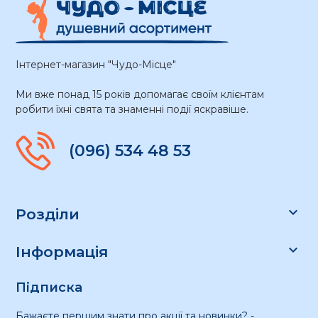
Інтернет-магазин "Чудо-Місце"
Ми вже понад 15 років допомагає своїм клієнтам
робити їхні свята та знаменні події яскравіше.
(096) 534 48 53

Розділи

Інформація
Підписка
Бажаєте першим знати про акції та новинки? -