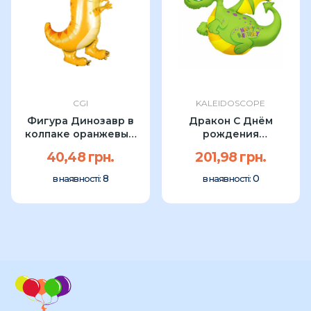
CGI
KALEIDOSCOPE
Фигура Динозавр в
Дракон С Днём
колпаке оранжевый
рождения
CGI 80см
Kaleidoscope 36"
40,48 грн.
201,98 грн.
8
0
в наявності:
в наявності: